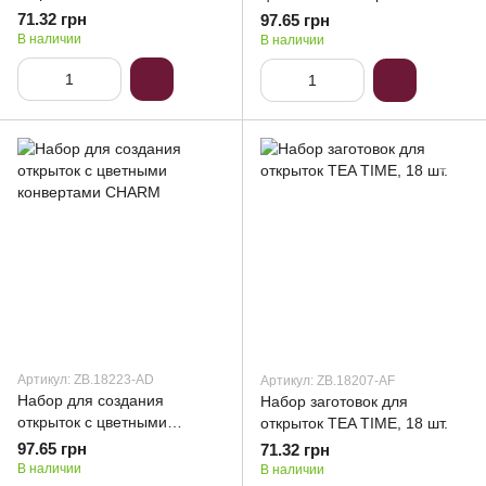
"Flight" 10.5*14.8см
71.32 грн
97.65 грн
В наличии
В наличии
Артикул: ZB.18223-AD
Артикул: ZB.18207-AF
Набор для создания
Набор заготовок для
открыток с цветными
открыток TEA TIME, 18 шт.
конвертами CHARM
97.65 грн
71.32 грн
В наличии
В наличии