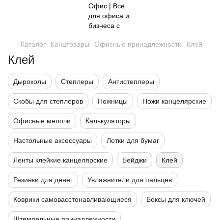
Каталог
Канцтовары
Офисные принадлежности
Клей
Клей
Дыроколы
Степлеры
Антистеплеры
Скобы для степлеров
Ножницы
Ножи канцелярские
Офисные мелочи
Калькуляторы
Настольные аксессуары
Лотки для бумаг
Ленты клейкие канцелярские
Бейджи
Клей
Резинки для денег
Увлажнители для пальцев
Коврики самовасстонавливающиеся
Боксы для ключей
Штемпельные принадлежности