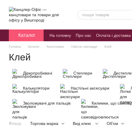
Перейти к основному контенту
Каталог
На головну
Про нас
Оплата і доставка
Блог
Головна
Каталог
Канцтовари
Офісне приладдя
Клей
Клей
Діркопробивачі
Степлери
Дестепле
Калькулятори
Настільні аксесуари
Зволожувачі для пальців
Килимки, що самові
Фільтр
Торгова марка
Вид клею
Об'єм