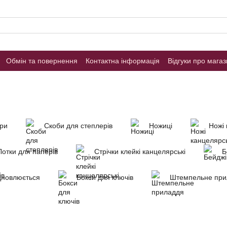
Обмін та повернення
Контактна інформація
Відгуки про мага
ри
Скоби для степлерів
Ножиці
Ножі 
Лотки для паперів
Стрічки клейкі канцелярські
Б
дновлюється
Бокси для ключів
Штемпельне при