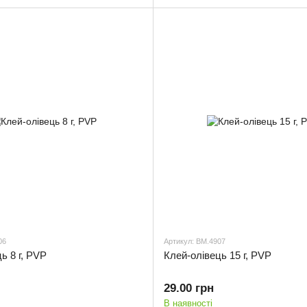
06
Артикул: BM.4907
ь 8 г, PVP
Клей-олiвець 15 г, PVP
29.00 грн
В наявності