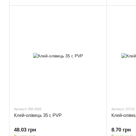
Артикул: BM.4909
Артикул: d7132
Клей-олiвець 35 г, PVP
Клей-олівец
48.03 грн
8.70 грн