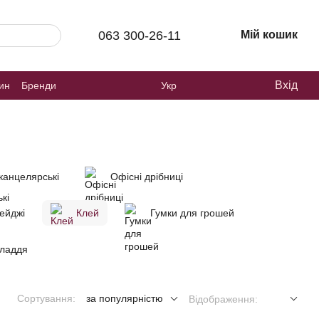
063 300-26-11
Мій кошик
Вхід
зин
Бренди
Укр
канцелярські
Офісні дрібниці
ейджі
Клей
Гумки для грошей
ладдя
Сортування:
за популярністю
Відображення: