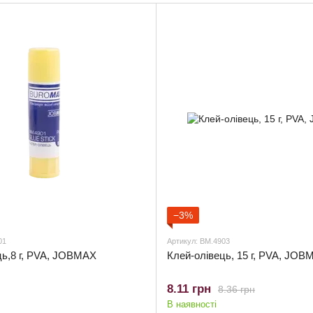
−3%
01
Артикул: BM.4903
ць,8 г, PVA, JOBMAX
Клей-олiвець, 15 г, PVA, JOB
8.11 грн
8.36 грн
В наявності