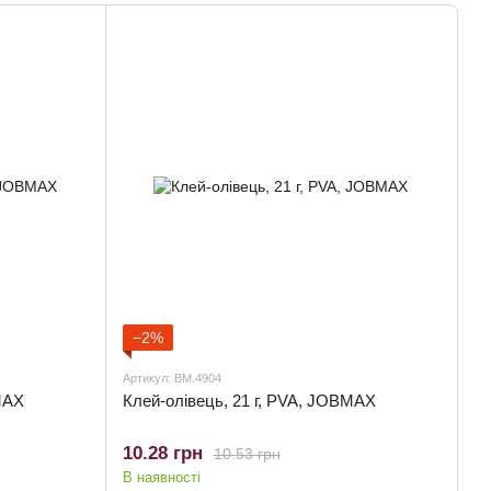
−2%
Артикул: BM.4904
MAX
Клей-олiвець, 21 г, PVA, JOBMAX
10.28 грн
10.53 грн
В наявності