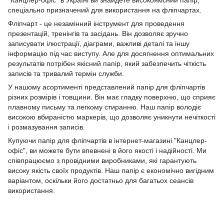
"Канцлер-офіс" в Україні ви знайдете високоякісний папір,
спеціально призначений для використання на фліпчартах.
Фліпчарт - це незамінний інструмент для проведення
презентацій, тренінгів та засідань. Він дозволяє зручно
записувати ілюстрації, діаграми, важливі деталі та іншу
інформацію під час виступу. Але для досягнення оптимальних
результатів потрібен якісний папір, який забезпечить чіткість
записів та тривалий термін служби.
У нашому асортименті представлений папір для фліпчартів
різних розмірів і товщини. Він має гладку поверхню, що сприяє
плавному письму та легкому стиранню. Наш папір володіє
високою вбираністю маркерів, що дозволяє уникнути нечіткості
і розмазування записів.
Купуючи папір для фліпчартів в інтернет-магазині "Канцлер-
офіс", ви можете бути впевнені в його якості і надійності. Ми
співпрацюємо з провідними виробниками, які гарантують
високу якість своїх продуктів. Наш папір є економічно вигідним
варіантом, оскільки його достатньо для багатьох сеансів
використання.