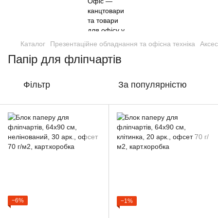
Каталог
Презентаційне обладнання та офісна техніка
Аксес
Папір для фліпчартів
Фільтр
За популярністю
−6%
−1%