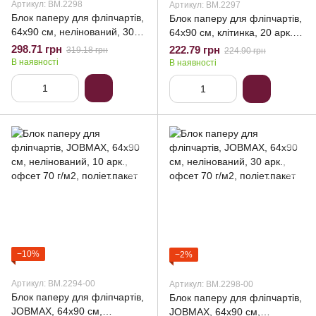
Артикул: BM.2298
Артикул: BM.2297
Блок паперу для фліпчартів,
Блок паперу для фліпчартів,
64х90 см, нелінований, 30
64х90 см, клітинка, 20 арк.,
арк., офсет 70 г/м2,
офсет 70 г/м2, карт.коробка
298.71 грн
222.79 грн
319.18 грн
224.90 грн
карт.коробка
В наявності
В наявності
−10%
−2%
Артикул: BM.2294-00
Артикул: BM.2298-00
Блок паперу для фліпчартів,
Блок паперу для фліпчартів,
JOBMAX, 64х90 см,
JOBMAX, 64х90 см,