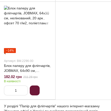
−14%
Артикул: BM.2296-00
Блок паперу для фліпчартів,
JOBMAX, 64х90 см,
нелінований, 20 арк., офсет
182.02 грн
211.28 грн
70 г/м2, поліет.пакет
В наявності
У розділі "Папір для фліпчартів" нашого інтернет-магазину