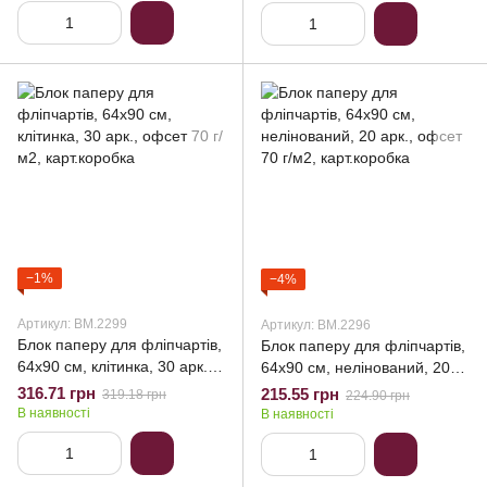
−1%
−4%
Артикул: BM.2299
Артикул: BM.2296
Блок паперу для фліпчартів,
Блок паперу для фліпчартів,
64х90 см, клітинка, 30 арк.,
64х90 см, нелінований, 20
офсет 70 г/м2, карт.коробка
арк., офсет 70 г/м2,
316.71 грн
215.55 грн
319.18 грн
224.90 грн
карт.коробка
В наявності
В наявності