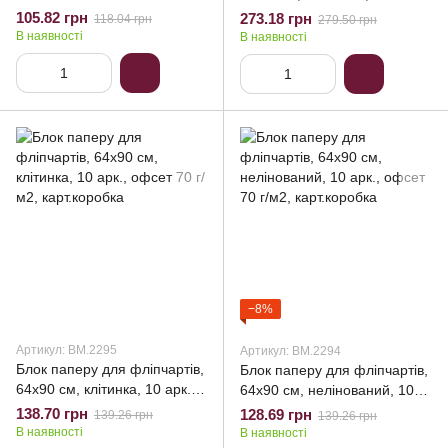
нелінований, 10 арк., офсет
нелінований, 30 арк., офсет
105.82 грн
273.18 грн
118.04 грн
279.50 грн
70 г/м2, поліет.пакет
70 г/м2, поліет.пакет
В наявності
В наявності
−8%
Артикул: BM.2295
Артикул: BM.2294
Блок паперу для фліпчартів,
Блок паперу для фліпчартів,
64х90 см, клітинка, 10 арк.,
64х90 см, нелінований, 10
офсет 70 г/м2, карт.коробка
арк., офсет 70 г/м2,
138.70 грн
128.69 грн
139.26 грн
139.26 грн
карт.коробка
В наявності
В наявності