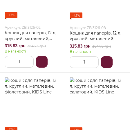
−13%
−13%
Артикул: ZB.3126-02
Артикул: ZB.3126-08
Кошик для паперів, 12 л,
Кошик для паперів, 12 л,
круглий, металевий,
круглий, металевий,
синій, KIDS Line
жовтий, KIDS Line
315.83 грн
315.83 грн
364.75 грн
364.75 грн
В наявності
В наявності
−13%