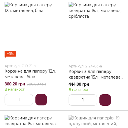
−5%
Артикул: 2119-21-a
Артикул: 2124-03-a
Корзина для паперу 12л.
Корзина для паперу
металева, біла
квадратна 15л., металева,
срібляста
360.20 грн
444.00 грн
380.00 грн
В наявності
В наявності