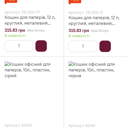
−13%
Артикул: ZB.3126-07
Артикул: ZB.3126-15
Кошик для паперів, 12 л,
Кошик для паперів, 12 л,
круглий, металевий,
круглий, металевий,
фіолетовий, KIDS Line
салатовий, KIDS Line
315.83 грн
315.83 грн
364.75 грн
364.75 грн
В наявності
В наявності
Артикул: 82060
Артикул: 82061