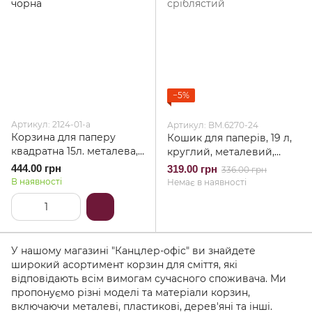
−5%
Артикул: 2124-01-a
Артикул: BM.6270-24
Корзина для паперу
Кошик для паперів, 19 л,
квадратна 15л. металева,
круглий, металевий,
чорна
сріблястий
444.00 грн
319.00 грн
336.00 грн
В наявності
Немає в наявності
У нашому магазині "Канцлер-офіс" ви знайдете
широкий асортимент корзин для сміття, які
відповідають всім вимогам сучасного споживача. Ми
пропонуємо різні моделі та матеріали корзин,
включаючи металеві, пластикові, дерев'яні та інші.