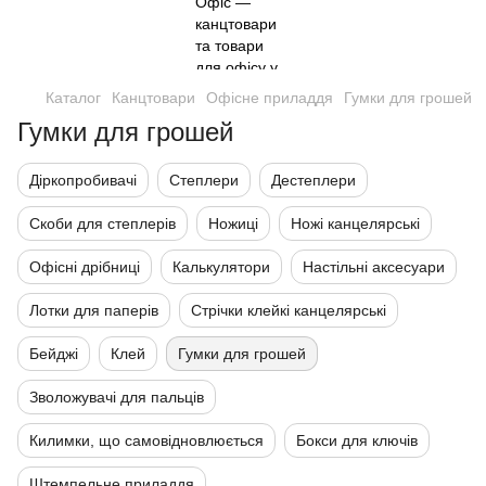
Каталог
Канцтовари
Офісне приладдя
Гумки для грошей
Гумки для грошей
Діркопробивачі
Степлери
Дестеплери
Скоби для степлерів
Ножиці
Ножі канцелярські
Офісні дрібниці
Калькулятори
Настільні аксесуари
Лотки для паперів
Стрічки клейкі канцелярські
Бейджі
Клей
Гумки для грошей
Зволожувачі для пальців
Килимки, що самовідновлюється
Бокси для ключів
Штемпельне приладдя