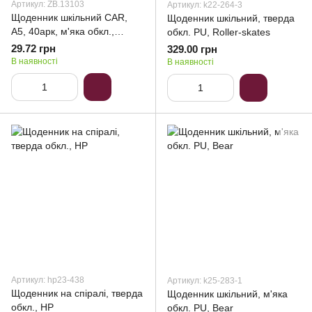
Артикул: ZB.13103
Артикул: k22-264-3
Щоденник шкільний CAR,
Щоденник шкільний, тверда
А5, 40арк, м'яка обкл.,
обкл. PU, Roller-skates
скоба, УФ-лак, SMART Line
29.72 грн
329.00 грн
В наявності
В наявності
Артикул: hp23-438
Артикул: k25-283-1
Щоденник на спіралі, тверда
Щоденник шкільний, м'яка
обкл., HP
обкл. PU, Bear