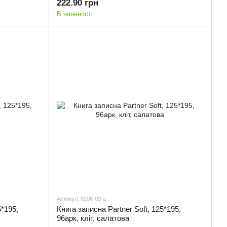
222.90 грн
В наявності
Артикул: 8206-09-a
5*195,
Книга записна Partner Soft, 125*195,
96арк, кліт, салатова