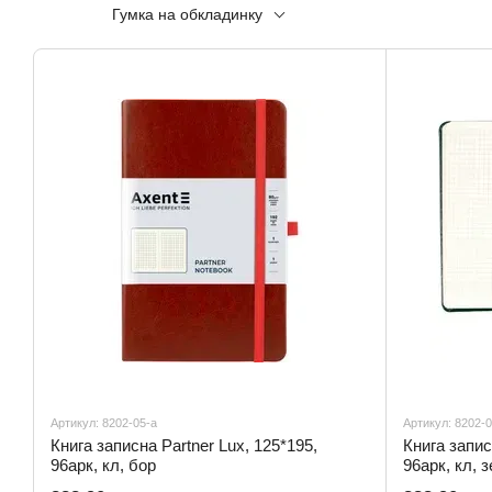
Гумка на обкладинку
Артикул: 8202-05-a
Артикул: 8202-0
Книга записна Partner Lux, 125*195,
Книга запис
96арк, кл, бор
96арк, кл, з