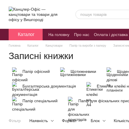
Перейти к основному контенту
Каталог
На головну
Про нас
Оплата і доставка
Блог
Головна
Каталог
Канцтовари
Папір та вироби з паперу
Записні кн
Записні книжки
Папір офісний
Щотижневики
Щоденн
Бухгалтерська документація
Етикетки клейкі 
Папір спеціальний
Папір для фіскальних прис
Фільтр
Наявність
Формат
Блок
Кількіст