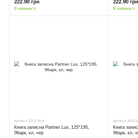
222.90 грн
222.90 гр
В наявності
В наявності
Артикул: 8202-06-a
Артикул: 8202-0
Книга записна Partner Lux, 125*195,
Книга запис
96арк, кл, чер
96арк, кл, ч