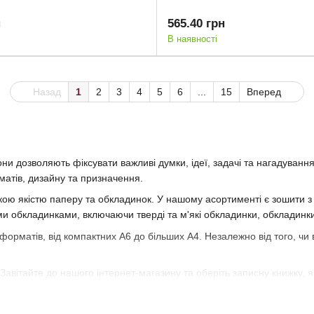
н
565.40 грн
В наявності
Назад
1
2
3
4
5
6
...
15
Вперед
и дозволяють фіксувати важливі думки, ідеї, задачі та нагадуванн
матів, дизайну та призначення.
кою якістю паперу та обкладинок. У нашому асортименті є зошити з л
ми обкладинками, включаючи тверді та м'які обкладинки, обкладинки
 форматів, від компактних A6 до більших A4. Незалежно від того, чи
 Завітайте до нашого інтернет-магазину та оберіть записну книжку