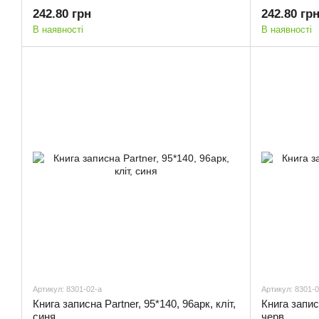
242.80 грн
242.80 гр
В наявності
В наявності
Артикул: 8301-02-a
Артикул: 8301-0
Книга записна Partner, 95*140, 96арк, кліт,
Книга записн
синя
черв