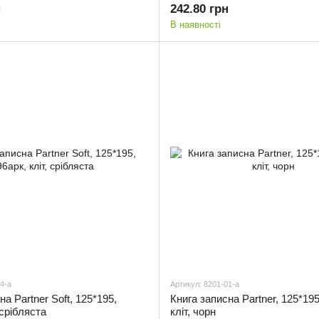
н
242.80 грн
В наявності
4-a
Артикул: 8201-01-a
на Partner Soft, 125*195,
Книга записна Partner, 125*195
 срібляста
кліт, чорн