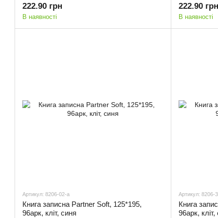
222.90 грн
222.90 гр
В наявності
В наявності
Артикул: 8206-02-a
Артикул: 8206-3
Книга записна Partner Soft, 125*195,
Книга запис
96арк, кліт, синя
96арк, кліт,