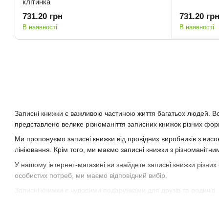
клітинка
731.20 грн
731.20 гр
В наявності
В наявності
Записні книжки є важливою частиною життя багатьох людей. Вон
представлено велике різноманіття записних книжок різних фор
Ми пропонуємо записні книжки від провідних виробників з висо
лініювання. Крім того, ми маємо записні книжки з різноманітни
У нашому інтернет-магазині ви знайдете записні книжки різних
особистих потреб, ми маємо відповідний вибір.
Записні книжки є чудовими подарунками для друзів та родичів.
швидку доставку та якість продукції від кращих виробників.