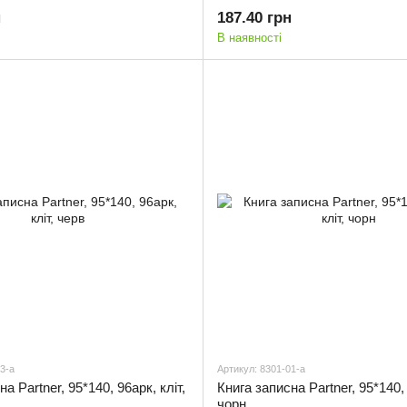
н
187.40 грн
В наявності
3-a
Артикул: 8301-01-a
а Partner, 95*140, 96арк, кліт,
Книга записна Partner, 95*140, 
чорн