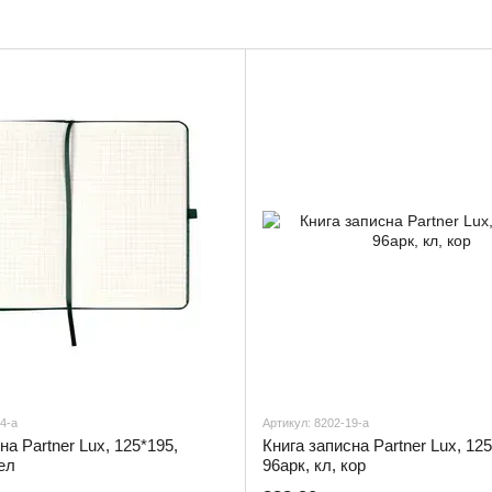
4-a
Артикул: 8202-19-a
на Partner Lux, 125*195,
Книга записна Partner Lux, 125
ел
96арк, кл, кор