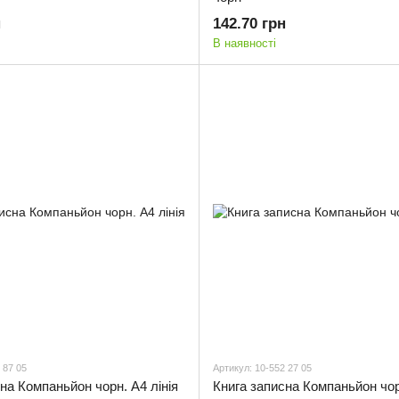
н
142.70 грн
В наявності
 87 05
Артикул: 10-552 27 05
на Компаньйон чорн. А4 лінія
Книга записна Компаньйон чорн