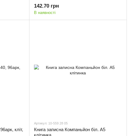
142.70 грн
В наявності
Артикул: 10-559 28 05
96арк, кліт,
Книга записна Компаньйон біл. А5
клітинка