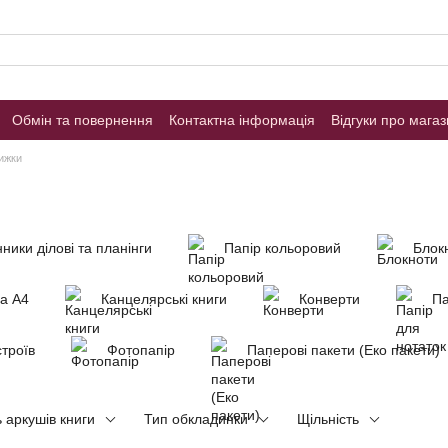
Обмін та повернення
Контактна інформація
Відгуки про мага
ижки
ики ділові та планінги
Папір кольоровий
Блок
на А4
Канцелярські книги
Конверти
Па
троїв
Фотопапір
Паперові пакети (Еко пакети)
ь аркушів книги
Тип обкладинки
Щільність