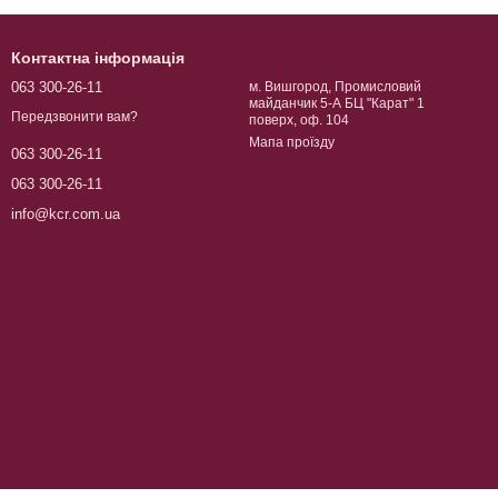
Контактна інформація
063 300-26-11
м. Вишгород, Промисловий
майданчик 5-А БЦ "Карат" 1
Передзвонити вам?
поверх, оф. 104
Мапа проїзду
063 300-26-11
063 300-26-11
info@kcr.com.ua