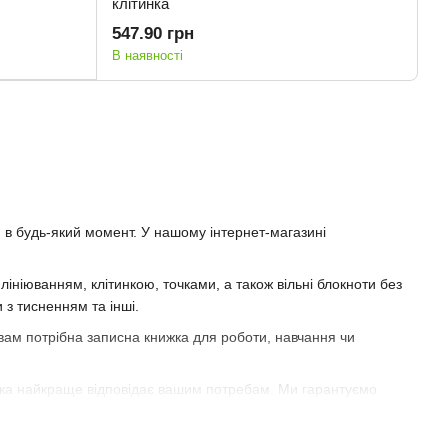
клітинка
547.90 грн
В наявності
я в будь-який момент. У нашому інтернет-магазині
ініюванням, клітинкою, точками, а також вільні блокноти без
 з тисненням та інші.
 вам потрібна записна книжка для роботи, навчання чи
, яка найкраще відповідає вашим потребам. Ми гарантуємо