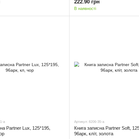
н
222.90 грн
В наявності
1-a
Артикул: 8206-35-a
на Partner Lux, 125*195,
Книга записна Partner Soft, 12
ор
96арк, кліт, золота