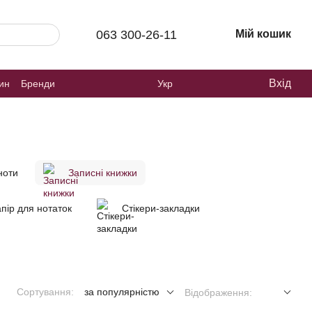
063 300-26-11
Мій кошик
Вхід
зин
Бренди
Укр
ноти
Записні книжки
пір для нотаток
Стікери-закладки
Сортування:
за популярністю
Відображення: