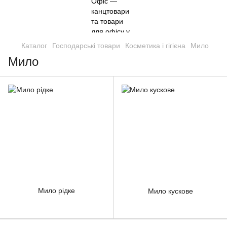
Каталог
Господарські товари
Косметика і гігієна
Мило
Мило
Мило рідке
Мило кускове