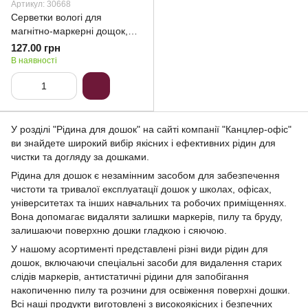
Артикул: 30668
Серветки вологі для
магнітно-маркерні дощок,
100шт.
127.00 грн
В наявності
У розділі "Рідина для дошок" на сайті компанії "Канцлер-офіс"
ви знайдете широкий вибір якісних і ефективних рідин для
чистки та догляду за дошками.
Рідина для дошок є незамінним засобом для забезпечення
чистоти та тривалої експлуатації дошок у школах, офісах,
університетах та інших навчальних та робочих приміщеннях.
Вона допомагає видаляти залишки маркерів, пилу та бруду,
залишаючи поверхню дошки гладкою і сяючою.
У нашому асортименті представлені різні види рідин для
дошок, включаючи спеціальні засоби для видалення старих
слідів маркерів, антистатичні рідини для запобігання
накопиченню пилу та розчини для освіження поверхні дошки.
Всі наші продукти виготовлені з високоякісних і безпечних