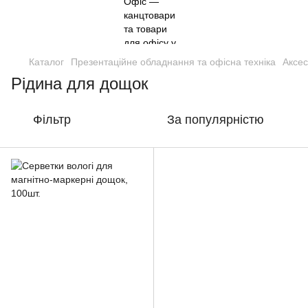
Каталог
Презентаційне обладнання та офісна техніка
Аксес
Рідина для дощок
Фільтр
За популярністю