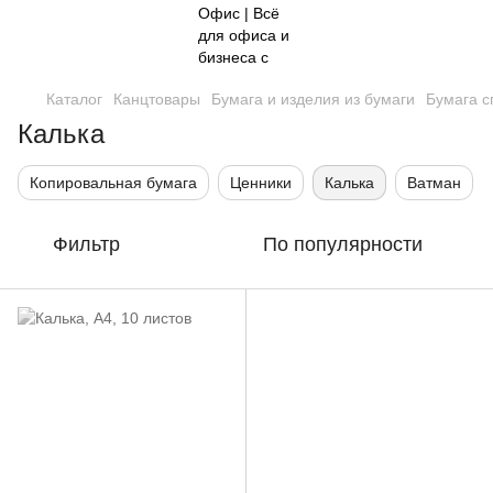
Каталог
Канцтовары
Бумага и изделия из бумаги
Бумага с
Калька
Копировальная бумага
Ценники
Калька
Ватман
Фильтр
По популярности