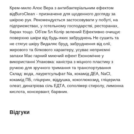
Крем-мило Алоє Вера з антибактеріальним ефектом
відBuroClean - призначене для щоденного догляду за
шкірою рук. Рекомендується застосовувати у побуті, на
підприємствах, у готельному господарстві, ресторанах,
барах тощо. Об'єм 5л Колір зелений Ефективно очищує
поверхню шкіри від будь-яких забруднень Не сушить та
не стягує шкіру Видаляє бруд, забруднення від олії,
жирового та білкового характеру, усуває неприємні
запахи Має гарний миючий ефект Економічне у
використанні Упаковка: каністра з міцного пластику з
ручкою для зручного тримання та транспортування
Склад: вода, лауретсульфат Na, кокамід ДЕА, NaCl,
кокамід ПБ, гліцерин, віддушка, кокоглюкозид, гліцерила
олеат, динатрієва сіль ЕДТА, сополімер стиролу, лимонна
кислота, консервант, барвник.
Відгуки