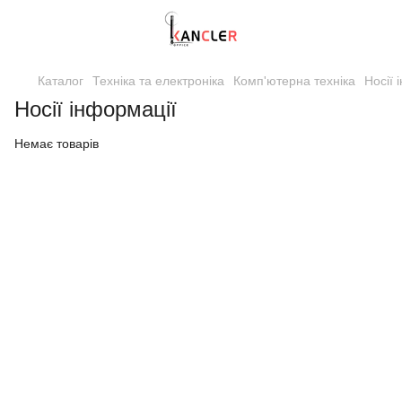
Каталог
Техніка та електроніка
Комп'ютерна техніка
Носії 
Носії інформації
Немає товарів