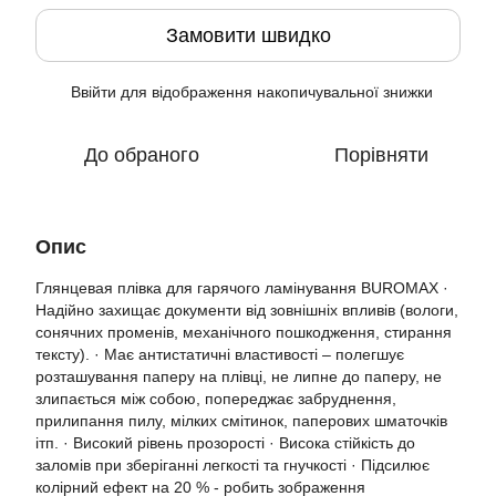
Замовити швидко
Ввійти
для відображення накопичувальної знижки
%
До обраного
Порівняти
Опис
Глянцевая плівка для гарячого ламінування BUROMAX ·
Надійно захищає документи від зовнішніх впливів (вологи,
сонячних променів, механічного пошкодження, стирання
тексту). · Має антистатичні властивості – полегшує
розташування паперу на плівці, не липне до паперу, не
злипається між собою, попереджає забруднення,
прилипання пилу, мілких смітинок, паперових шматочків
ітп. · Високий рівень прозорості · Висока стійкість до
заломів при зберіганні легкості та гнучкості · Підсилює
колірний ефект на 20 % - робить зображення