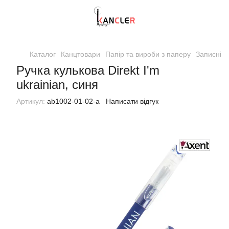
Каталог
Канцтовари
Папір та вироби з паперу
Записні к
Ручка кулькова Direkt I'm
ukrainian, синя
Артикул:
ab1002-01-02-a
Написати відгук