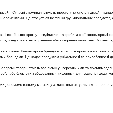
дизайн: Сучасні споживачі цінують простоту та стиль у дизайні канц
ми елементами. Це стосується не тільки функціональних предметів, 
вачі все більше прагнуть виділитися та зробити свої канцелярські то
х, індивідуальні колірні рішення або створення унікальних блокноті
ивні колекції: Канцелярські бренди все частіше пропонують тематичн
и брендами. Це надає продуктам унікальності та привабливості дл
целярські товари стають все більш універсальними та мультимодаль
троїв, або блокноти з вбудованими кишенями для гаджетів і додат
ми допоможе вашому магазину залишатися актуальним та пропонуват