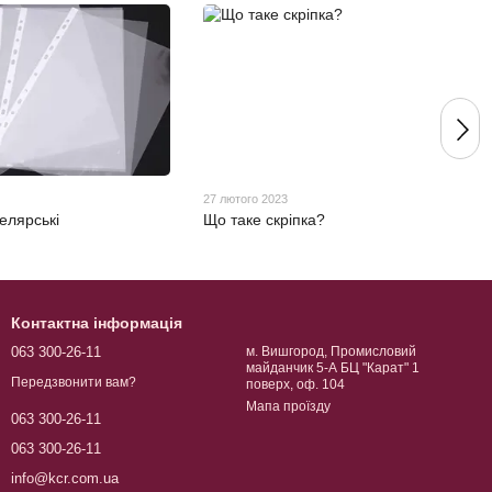
27 лютого 2023
елярські
Що таке скріпка?
Контактна інформація
063 300-26-11
м. Вишгород, Промисловий
майданчик 5-А БЦ "Карат" 1
Передзвонити вам?
поверх, оф. 104
Мапа проїзду
063 300-26-11
063 300-26-11
info@kcr.com.ua