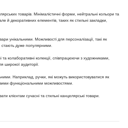
елярських товарів. Мінімалістичні форми, нейтральні кольори та
але й декоративних елементів, таких як стильні закладки,
вари унікальними. Можливості для персоналізації, такі як
в, стають дуже популярними.
і та колаборативні колекції, співпрацюючи з художниками,
я широкої аудиторії.
ними. Наприклад, ручки, які можуть використовуватися як
ковими функціональними можливостями.
и клієнтам сучасні та стильні канцелярські товари.