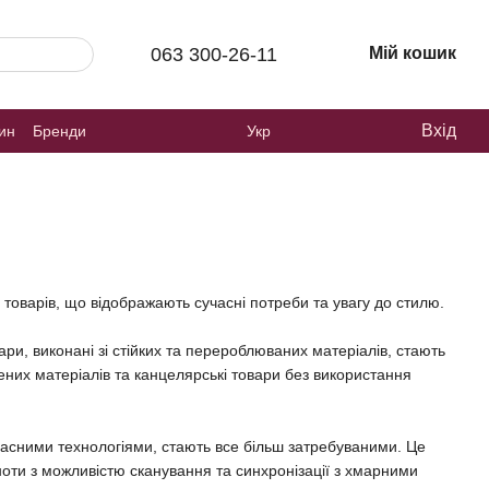
063 300-26-11
Мій кошик
Вхід
зин
Бренди
Укр
 товарів, що відображають сучасні потреби та увагу до стилю.
вари, виконані зі стійких та перероблюваних матеріалів, стають
ених матеріалів та канцелярські товари без використання
сучасними технологіями, стають все більш затребуваними. Це
оти з можливістю сканування та синхронізації з хмарними