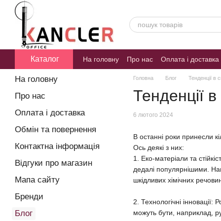
Перейти к основному контенту
Каталог
На головну
Про нас
Оплата і доставка
Блог
На головну
Головна
Блог
Тенденції в с
Тенденції в 
Про нас
Оплата і доставка
6 лютого 2024
Обмін та повернення
В останні роки принесли кі
Контактна інформація
Ось деякі з них:
1. Еко-матеріали та стійкі
Відгуки про магазин
дедалі популярнішими. Нап
Мапа сайту
шкідливих хімічних речови
Бренди
2. Технологічні інновації:
Блог
можуть бути, наприклад, р