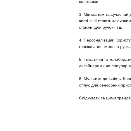
сервісами.
3. Мінімалізм та сучасний 
чисті лінії стають ключови
стрижні для ручок і т.д.
4. Персоналізація: Користу
гравіювання імені на ручка
5. Тематичні та колаборат
дизайнерами чи популярним
6. Мультимодальність: Кан
стілус для сенсорних прис
Слідкувати за цими тренда